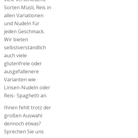
Demeter
Sorten Müsli, Reis in
Wir bieten Ihnen
Anbau von
allen Variationen
außerdem
unserem
und Nudeln für
selbstgebacken
Biohof
jeden Geschmack.
Kuchen und
Lankerskate
Wir bieten
schmackhafte
und vielen
selbstverständlich
Teilchen, sowie
weiteren
auch viele
herzhafte Snack
regionalen
glutenfreie oder
und eine große
Biohöfen,
ausgefallenere
Frühstücks-
sowie CO₂
Varianten wie
Auswahl an.
kompensiertes
Linsen-Nudeln oder
bioladen*
Reis- Spaghetti an.
Gemüse.
Generell
Ihnen fehlt trotz der
achten wir bei
großen Auswahl
unserem
dennoch etwas?
großen
Sprechen Sie uns