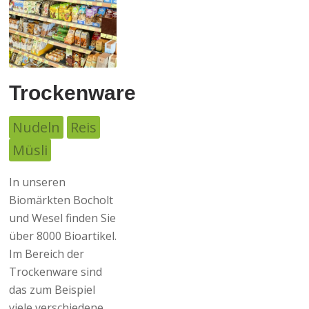
Obst
und
Brot- un
Trockenware
Gemüse
Backwar
Nudeln
Reis
Freuen Sie sich
Demeter
auf unsere tägli
Müsli
CO₂
frischen Brot-
kompensiert
und Backwaren
In unseren
vom
Biomärkten Bocholt
Je nach
konsequenten
und Wesel finden Sie
Jahreszeit
Biobacker
, von
über 8000 Bioartikel.
erhalten Sie
der
Biobäckerei
Im Bereich der
Obst und
Schomacker
und
Trockenware sind
Gemüse aus
vom
das zum Beispiel
eigenem
Steinofenbäcker
.
viele verschiedene