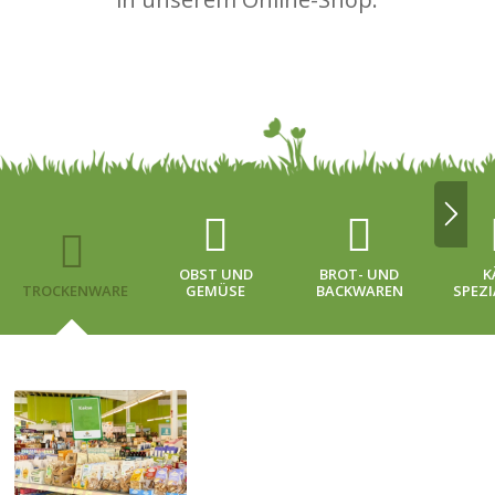
OBST UND
BROT- UND
K
TROCKENWARE
GEMÜSE
BACKWAREN
SPEZ