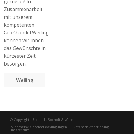
Angebot an
gerne an! In
Obst und
Zusammenarbeit
Gemüse stets
mit unserem
auf beste
kompetenten
Qualität und
Großhandel Weiling
Frische.
können wir Ihnen
das Gewünschte in
Gärtnerhof
kürzester Zeit
besorgen.
Weiling
© Copyright - Biomarkt Bocholt & Wesel
Allgemeine Geschäftsbedingungen
Datenschutzerklärung
Impressum